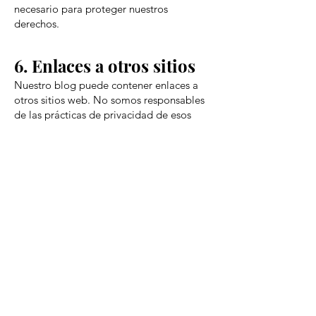
necesario para proteger nuestros
derechos.
6. Enlaces a otros sitios
Nuestro blog puede contener enlaces a
otros sitios web. No somos responsables
de las prácticas de privacidad de esos
sitios y te recomendamos leer sus
políticas de privacidad.
7. Tus derechos
Tienes derecho a acceder, rectificar,
cancelar y oponerte al tratamiento de tus
datos personales, de acuerdo con la Ley
Federal de Protección de Datos
Personales en Posesión de los Particulares
de México. Si deseas ejercer estos
derechos, contáctanos a través de [tu
correo electrónico].