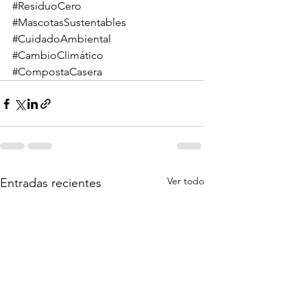
#ResiduoCero
#MascotasSustentables
#CuidadoAmbiental
#CambioClimático
#CompostaCasera
Ver todo
Entradas recientes