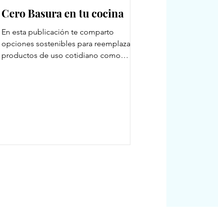
Cero Basura en tu cocina
En esta publicación te comparto
opciones sostenibles para reemplazar
productos de uso cotidiano como
servilletas, plásticos y empaques. Con
pequeños cambios —como usar bee
wraps, comprar a granel o preferir fibras
naturales— puedes reducir
significativamente tu generación de
residuos y convertir tu cocina en una
cocina cero basura. .