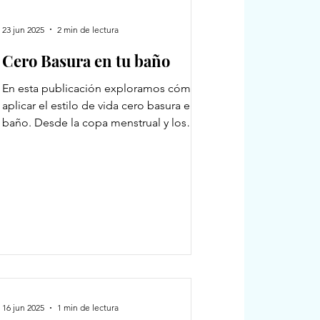
23 jun 2025
2 min de lectura
Cero Basura en tu baño
En esta publicación exploramos cómo
aplicar el estilo de vida cero basura en el
baño. Desde la copa menstrual y los
cepillos de bambú hasta los jabones
sólidos y los algodones reutilizables,
encontrarás alternativas prácticas y
sostenibles para reducir residuos sin
perder comodidad.
16 jun 2025
1 min de lectura