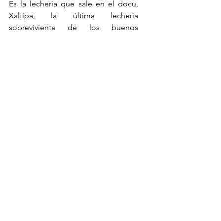
Es la lecheria que sale en el docu, 
Xaltipa, la última lechería 
sobreviviente de los buenos 
tiempos de nuestros abuelos donde 
no había tanto plástico. Además 
también entregan la leche a las 
colonias cercanas en bicicleta.
¿Dónde está?
  Av. Veracruz 55, 
colonia Condesa.
¿Vives en el interior de la 