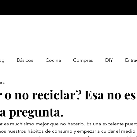
og
Básicos
Cocina
Compras
DIY
Entra
ura
obal
Recetas
Recursos
Temas
Cero Basura
 o no reciclar? Esa no es
a pregunta.
ar es muchísimo mejor que no hacerlo. Es una excelente puert
os nuestros hábitos de consumo y empezar a cuidar el medio a