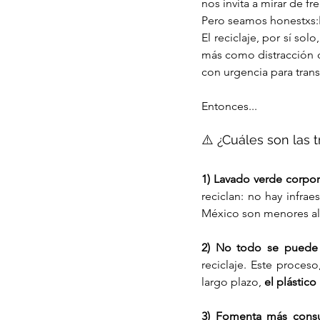
nos invita a mirar de f
Pero seamos honestxs:
El reciclaje, por sí solo,
más como distracción q
con urgencia para tran
Entonces...
⚠️ ¿Cuáles son las 
1) Lavado verde corpor
reciclan: no hay infraes
México son menores al
2) No todo se puede r
reciclaje. Este proce
largo plazo, 
el plástico
3) Fomenta más cons