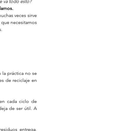
e va todo esto?
arnos.
chas veces sirve 
s que necesitamos 
s.
 la práctica no se 
es de reciclaje en 
en cada ciclo de 
ja de ser útil. A 
esiduos entrega, 