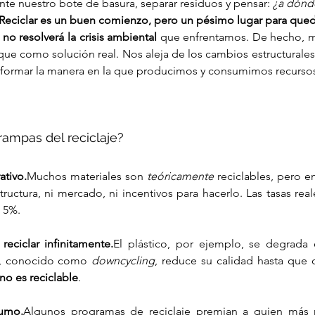
rente nuestro bote de basura, separar residuos y pensar: 
¿a dónd
Reciclar es un buen comienzo, pero un pésimo lugar para qued
 
no resolverá la crisis ambiental
 que enfrentamos. De hecho, mu
ue como solución real. Nos aleja de los cambios estructurale
sformar la manera en la que producimos y consumimos recurso
trampas del reciclaje?
ativo.
Muchos materiales son 
teóricamente
 reciclables, pero en
tructura, ni mercado, ni incentivos para hacerlo. Las tasas real
 5%.
eciclar infinitamente.
El plástico, por ejemplo, se degrada 
so, conocido como 
downcycling
, reduce su calidad hasta que de
 no es reciclable
.
umo.
Algunos programas de reciclaje premian a quien más r