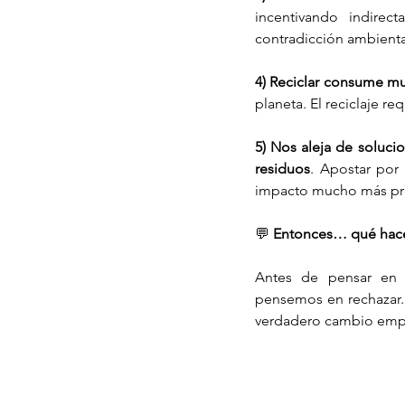
incentivando indire
contradicción ambienta
4) Reciclar consume mu
planeta. El reciclaje r
5) Nos aleja de solucio
residuos
. Apostar por 
impacto mucho más pr
💬 
Entonces… qué ha
Antes de pensar en e
pensemos en rechazar.R
verdadero cambio empie