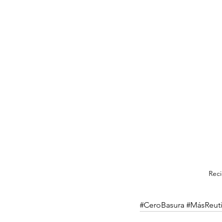
Reci
#CeroBasura
#MásReuti