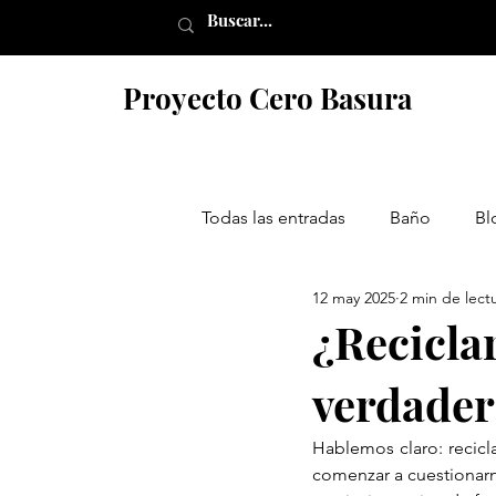
Proyecto Cero Basura
Todas las entradas
Baño
Bl
12 may 2025
2 min de lect
Minimalismo
Pensando gl
¿Reciclar
verdader
La basura no es basura
Hablemos claro: recicl
comenzar a cuestionarn