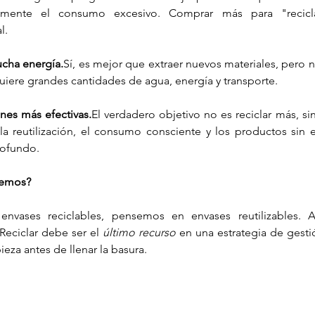
ctamente el consumo excesivo. Comprar más para "recicl
l.
cha energía.
Sí, es mejor que extraer nuevos materiales, pero no
equiere grandes cantidades de agua, energía y transporte.
nes más efectivas.
El verdadero objetivo no es reciclar más, si
la reutilización, el consumo consciente y los productos sin 
ofundo.
cemos?
nvases reciclables, pensemos en envases reutilizables. An
eciclar debe ser el 
último recurso
 en una estrategia de gestió
za antes de llenar la basura.